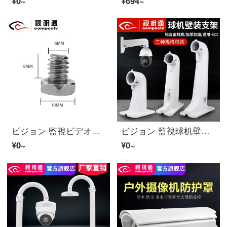
¥0~
¥694~
ビジョン 監視ビデオカメラ固定螺丝固定螺丝 防犯カメラ螺丝6mm 英制螺丝6*8mm（数量20颗）【镀锌铁材质】
ビジョン 監視球机壁装支架防犯カメラ海康高速球雲台ビデオカメラ 1602ZJ球机支架
¥0~
¥0~