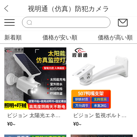
视明通（仿真）防犯カメラ
小白
新着順
価格が安い順
価格が高い順
ビジョン 太陽光エネルギーアウトドアシミュレーション監視人体感应防犯カメラ新农村庭院照明防贼灯超亮防水偽監視灯
ビジョン 監視ボルトアクション防犯カメラ支架室内外ユニバーサル 壁装鸭嘴万向节ビデオカメラ架子适用于海康DAHUA防犯カメラ
¥0~
¥0~