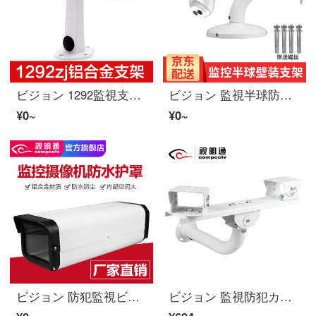
ビジョン 1292監視支架防犯カメラ加厚铝合金支架白色鸭嘴海康DAHUAユニバーサル室外壁装
ビジョン 監視半球防犯カメラ吊装支架铝合金室内外 海康DAHUAビデオカメラ壁装架子加厚加粗 L型壁装支架30cm
¥0~
¥0~
ビジョン 防犯監視ビデオカメラボルトアクション防犯カメラ室外アウトドア防水防雨防尘防护罩铝合金 10
ビジョン 監視防犯カメラ横条支架吊装壁装立装室外双枪ビデオカメラ支架加长围墙立装双头支架双头贴片 一拖二横杆支架+L型支架+两个中号万向节 60cm