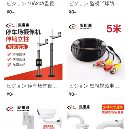
ビジョン 10A20A監視ビデオカメラ集中供电电源箱12V开关电源防犯カメラ适一致器 12V5A
ビジョン 監視半球防犯カメラ伸缩支架适用海康DAHUA半球ビデオカメラ壁装立装加长杆 室内外 U型半球立装支架 30-60cm
¥0~
¥0~
ビジョン 停车场監視防犯カメラ支架车牌识别道闸卡口收费口可伸缩ビデオカメラ立杆 伸缩范围1-2.5米
ビジョン 監視视频电源线シミュレーション防犯カメラ 视频电源二合一監視一体线 5米
¥0~
¥0~