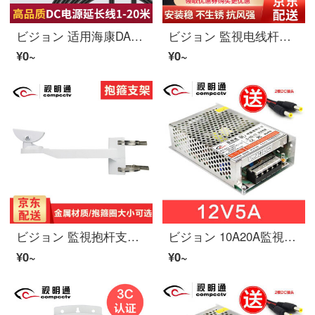
ビジョン 适用海康DAHUA監視防犯カメラ电源dc延长线10米TP-LINK路由器加长12VDC公母 3米
ビジョン 監視电线杆抱箍支架室外铝合金 道路立杆防犯カメラ抱柱支架鸭嘴万向调节防犯一致件 铝合金抱箍支架（不带抱箍圈）
¥0~
¥0~
ビジョン 監視抱杆支架室外防犯カメラ电线杆抱柱铁栏杆抱箍支架鸭嘴万向节海康DAHUAビデオカメラ立杆抱箍支架 抱箍支架（铝合金材质）不带抱箍圈
ビジョン 10A20A監視ビデオカメラ集中供电电源箱12V开关电源防犯カメラ适一致器 12V5A
¥0~
¥0~