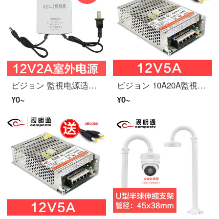
ビジョン 監視电源适一致器DC12V2Aビデオカメラ防犯カメラ室外电源足安12V直流柯楚 室外电源
ビジョン 10A20A監視ビデオカメラ集中供电电源箱12V开关电源防犯カメラ适一致器 12V5A
¥0~
¥0~