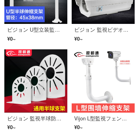
ビジョン U型立装監視半球防犯カメラ伸缩支架铝合金海康DAHUA三星ユニバーサル半球支架 伸缩范围60-120cm
ビジョン 監視ビデオカメラ护罩防犯カメラ防护罩海康DAHUAボルトアクション室内外防水防尘
¥0~
¥0~
ビジョン 監視半球防犯カメラ支架壁装室内外 海康DAHUAビデオカメラユニバーサル架子金属材质 小号半球支架【适用直径≤100mm半球】
Vijon L型監視フェンス伸縮ブラケット壁アルミニウム合金海康DAHUA防犯カメラ延長レバー万方向調整監視ビデオカメラフェンスブラケット伸縮距離60-120 cm
¥0~
¥0~