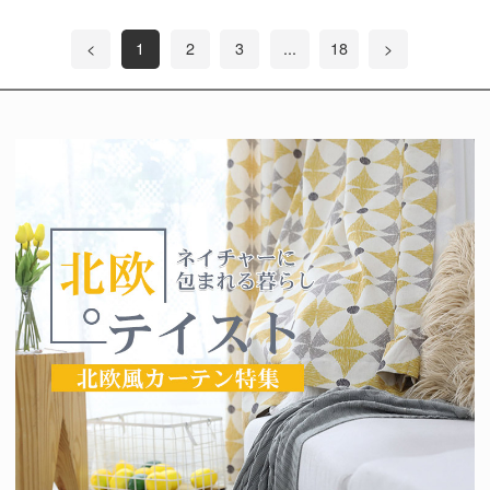
<
1
2
3
...
18
>