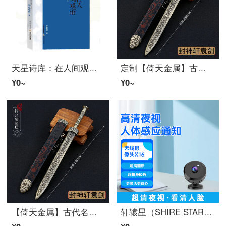
天星诗库：在人间观雨——轩辕轼轲诗选 霍俊明、车前子、于坚《星星》诗刊主编等文学 图书
定制【倚天金属】古代名锦衣卫宾器 轩辕倚天金属モデル合金摆件 轩辕22CM 含展架
¥0~
¥0~
【倚天金属】古代名锦衣卫宾器轩辕倚天金属モデル合金摆件 轩辕22CM 含展架
轩辕星（SHIRE STAR） ワイヤレス防犯カメラminiスマホリモートで監視HD夜視小型ビデオカメラ室内モニター家用录像 X16WIF監視3MPHD像素 无内存