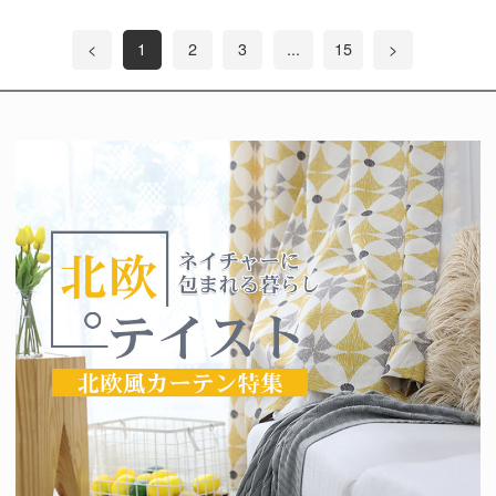
<
1
2
3
...
15
>