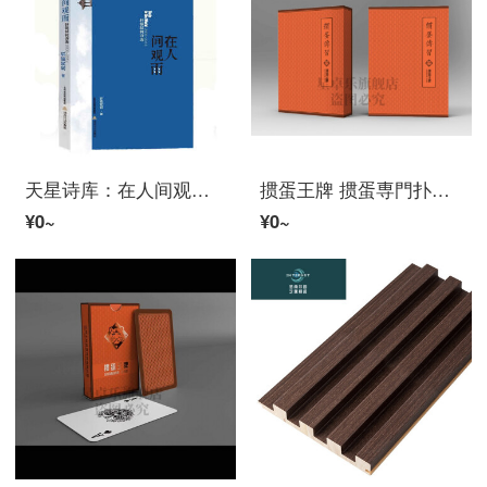
天星诗库：在人间观雨——轩辕轼轲诗选 霍俊明、车前子、于坚《星星》诗刊主编等轩辕轼轲97875
掼蛋王牌 掼蛋専門扑克牌 掼蛋 轩辕礼盒 （/盒) 掼蛋定制品 桔红色
¥0~
¥0~