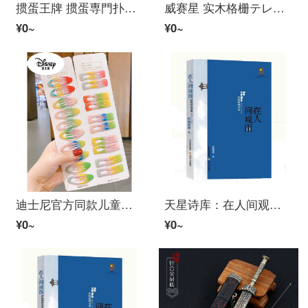
掼蛋王牌 掼蛋専門扑克牌 掼蛋 轩辕 （ /副）定制品
威赛星 实木格栅テレビ背景墙格栅板卧室客厅免漆护墙板装饰板条格栅长城板 爆卖款 轩辕青铜 2750x150x20mm(加厚
¥0~
¥0~
迪士尼官方同款儿童发夹女童宝宝发卡头饰小女孩发饰可爱婴幼儿刘海夹子侧边彩色bb夹不伤发简约星星 轩辕发夹20个装
天星诗库：在人间观雨——轩辕轼轲诗选 霍俊明、车前子、于坚《星星》诗刊主编等轩辕轼轲北岳文艺出
¥0~
¥0~