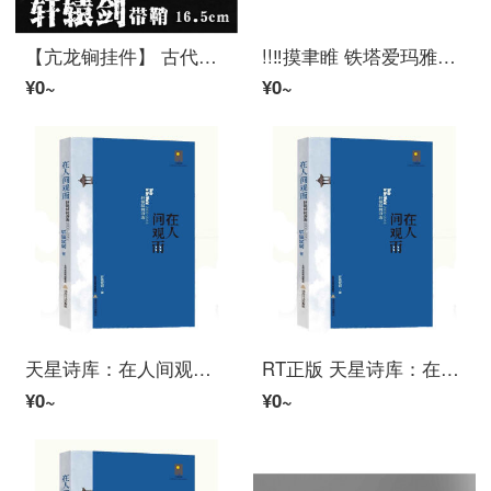
【亢龙锏挂件】 古代名 神探狄仁杰 亢龙锏鞭 幽兰合金wu器モデル周边挂件 17CM轩辕
!!‼️摸聿睢 铁塔爱玛雅迪星恒锂电池電気车充电器转接头电源线插头输出转换线 铁塔星恒锂电加粗（三齿）
¥0~
¥0~
天星诗库：在人间观雨——轩辕轼轲诗选 霍俊明、车前子、于坚《星星》诗刊主编等轩辕轼轲北岳文艺出
RT正版 天星诗库：在人间观雨——轩辕轼轲诗选 霍俊明、车前子、于坚《星星》诗刊主编等
¥0~
¥0~