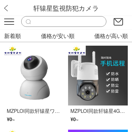
轩辕星監視防犯カメラ
小白
新着順
価格が安い順
価格が高い順
MZPLOI同款轩辕星ワイヤレス防犯カメラインテリジェント雲台ビデオカメラHD摇头机wifi監視防犯カメラ带雲台 T13
MZPLOI同款轩辕星4Gワイヤレス監視防犯カメラ室外HD夜視球机リモートで对讲フルカラー監視防犯カメラ T30A
¥0~
¥0~