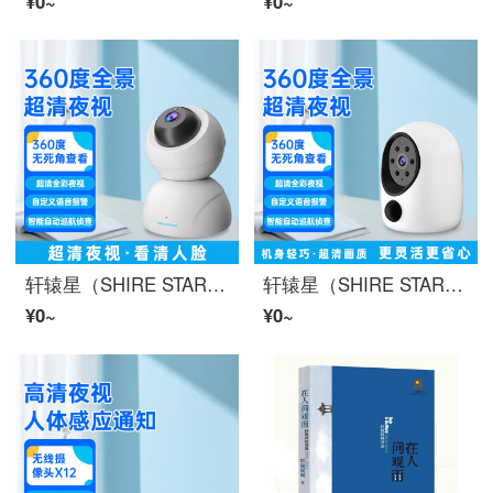
¥0~
¥0~
轩辕星（SHIRE STAR） ワイヤレス監視防犯カメラ 家用インテリジェントインターネットモニタービデオカメラ 360パノラマwifiスマホリモートで T13雲台WIFI版 无内存
轩辕星（SHIRE STAR） HD監視防犯カメラワイヤレスインテリジェント防犯カメラwifiスマホリモートで对讲360°パノラマ家用監視 L30低功耗WIFI版（有电有网推荐） 无内存
¥0~
¥0~