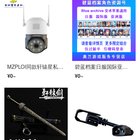
MZPLOI同款轩辕星私模wifi版长电球机 ワイヤレスHDインターネット头360パノラマAIインテリジェント T30C
碧蓝档案日服国际亚洲服IOS安卓石头自抽三星自选限定睦月泳装梓美游开局初始 DLC拓展1
¥0~
¥0~