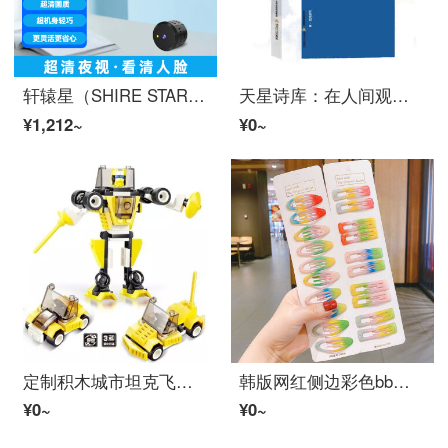
轩辕星（SHIRE STAR） 家用ワイヤレスインターネット家庭小型監視室内HD夜市ビデオカメラインテリジェント家居調査リモートで監視免插电 X12 WIFI小型監視+待机300天 无内存
天星诗库：在人间观雨——轩辕轼轲诗选 霍俊明、车前子、于坚《星星》诗刊主编等轩辕轼轲北岳文艺出
¥1,212~
¥0~
定制积木城市坦克飞机汽车儿童拼插男孩子小玩具拼图 浅灰色 轩辕剑士
韩版网红侧边彩色bb夹发饰儿童可爱不易伤发简约发卡子宝宝星星发夹 轩辕发夹20个装
¥0~
¥0~