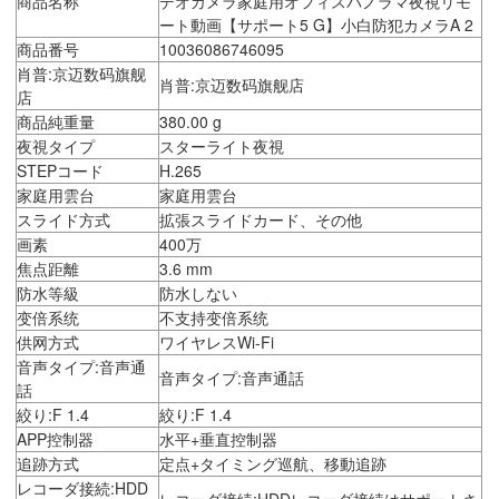
商品名称
デオカメラ家庭用オフィスパノラマ夜視リモ
ート動画【サポート5 G】小白防犯カメラA 2
商品番号
10036086746095
肖普:京迈数码旗舰
肖普:京迈数码旗舰店
店
商品純重量
380.00 g
夜視タイプ
スターライト夜視
STEPコード
H.265
家庭用雲台
家庭用雲台
スライド方式
拡張スライドカード、その他
画素
400万
焦点距離
3.6 mm
防水等級
防水しない
变倍系统
不支持变倍系统
供网方式
ワイヤレスWi-Fi
音声タイプ:音声通
音声タイプ:音声通話
話
絞り:F 1.4
絞り:F 1.4
APP控制器
水平+垂直控制器
追跡方式
定点+タイミング巡航、移動追跡
レコーダ接続:HDD
レコーダ接続:HDDレコーダ接続はサポートさ