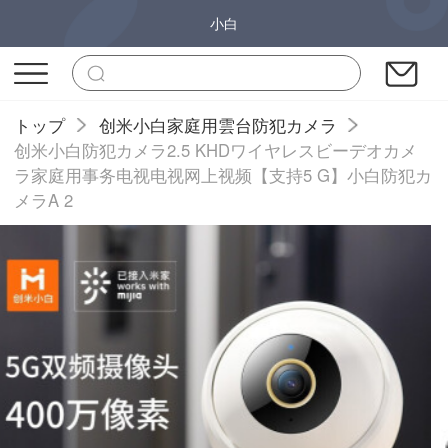
小白
トップ
创米小白家庭用雲台防犯カメラ
创米小白防犯カメラ2.5 KHDワイヤレスビーデオカメ
ラ家庭用事务电视电视网上视频【支持5 G】小白防犯カ
メラA 2