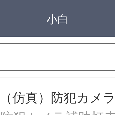
小白
（仿真）防犯カメ