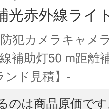
補光赤外線ライト1
け防犯カメラキャメ
線補助灯50 m距離
ランド見積】-
るのは商品原価です