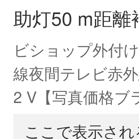
助灯50 m距離
ビショップ外付
線夜間テレビ赤外
2 V【写真価格ブ
ここで表示され