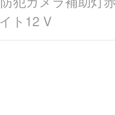
防犯カメラ補助灯赤外
ト12 V