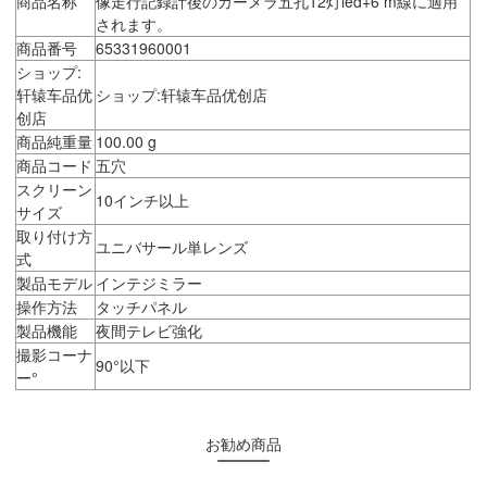
商品名称
像走行記録計後のカーメラ五孔12灯led+6 m線に適用
されます。
商品番号
65331960001
ショップ:
轩辕车品优
ショップ:轩辕车品优创店
创店
商品純重量
100.00 g
商品コード
五穴
スクリーン
10インチ以上
サイズ
取り付け方
ユニバサール単レンズ
式
製品モデル
インテジミラー
操作方法
タッチパネル
製品機能
夜間テレビ強化
撮影コーナ
90°以下
ー°
お勧め商品