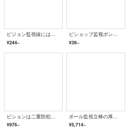
ピジョン監視線には電源が付いています。総合線の完成品ラインシミ・ション防犯犯カメラ二合一ビデオ線の信号線は20メートルです。
ビショップ监视ボントアロク防止犯カメララック室内外ユニバサールアルミニウム合金ABSプラスチック海康DAHUAビオラ05ブラケット吊り壁装万向支柱
¥244~
¥39~
ビションは二重防犯ガーターを監視しています。室外ランプ電柱を長くして、ボールポールアックを抱いています。サイコロ高速ボールマシン抱柱コンクリート支柱監視壁角に横腕支柱を設置しています。
ポール監視立棒の厚さ3/4/5メートルの防犯上のボンドアロック高速ボールスタンド屋外道路団地監視バー5メートルボールモデル
¥976~
¥5,714~