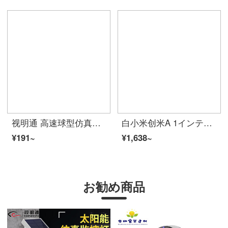
视明通 高速球型仿真摄像头家用 假摄像机模型 带灯防雨室外假监控器 半球球机仿真球机LED闪烁
白小米创米A 1インテリジー防犯カメラ300万画素HD云台版赤外線夜間テレビパノラマイス家庭用ワイヤレス监视カメラWiFi創米A 1云台版+32 Gメモカド+4.5メートルの電源延長
¥191~
¥1,638~
お勧め商品