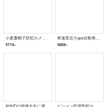
小麦藁帽子防犯カメラ超HD自動車に適用されます。ステララナイトバック映像20 MMナビゲーションの後、防水ステラナイトアイト夜間視小草帽の後ろに帯標+6 m線があります。
車連星北斗gps自動車OBD車載ポジショナに適用されます。充電無料でリモトで音追跡神器のポジショニングボックス+生涯プラットフォーム+一年間の流量
¥714~
¥869~
AHHDの前後左右に適用されます。スターライト夜視防犯カメラの盲点補助記録計は無損失で7インチ4録画パネル+AHD 4サイドテレビを設置します。（一致32 Gカード）
ビション監視防犯カメラキャメラ伸縮ブラケットにアルミニウム合金U型海康DAHUAビディオール吊り竿室内外万向調節鴨嘴伸縮範囲30-60 cm