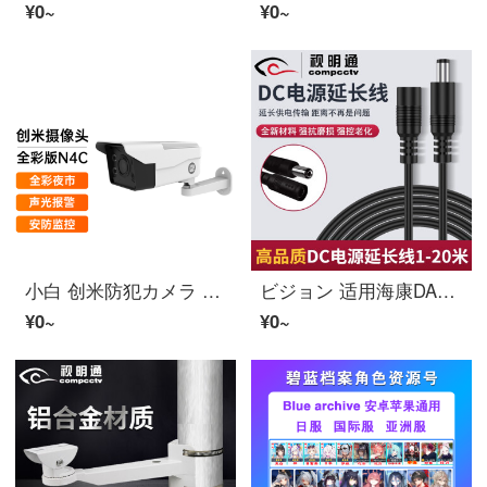
¥0~
¥0~
小白 创米防犯カメラ インテリジェントビデオカメラアウトドアフルカラー版N4C家用300万像素防犯監視防犯カメラPOE供电2K清 アウトドアフルカラー版N4C(不含メモリカード)
ビジョン 适用海康DAHUA監視防犯カメラ电源dc延长线10米TP-LINK路由器加长12VDC公母 3米
¥0~
¥0~