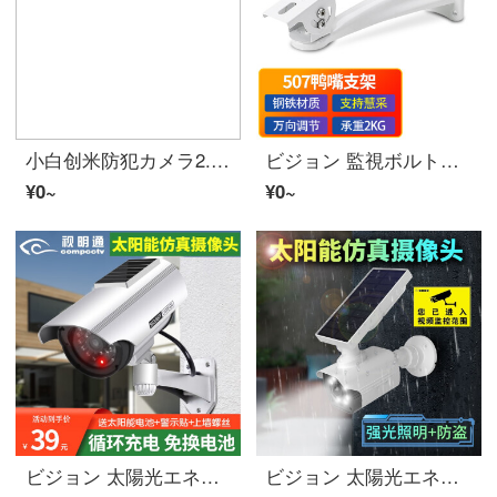
小白创米防犯カメラ2.5KHD家用モニター家庭ワイヤレスインターネット360°パノラマインテリジェント看护ビデオカメラ Y2雲台尊享版【400W像素】+32Gメモリカード
ビジョン 監視ボルトアクション防犯カメラ支架室内外ユニバーサル 壁装鸭嘴万向节ビデオカメラ架子适用于海康DAHUA防犯カメラ
¥0~
¥0~
ビジョン 太陽光エネルギーダミーカメラ偽監視防犯カメラモデル防犯カメラ室外防雨光で免换电池 太陽光エネルギーダミーカメラ【室外防水】
ビジョン 太陽光エネルギーアウトドアシミュレーション監視人体感应防犯カメラ家用新农村庭院照明防贼灯超亮 太陽光エネルギーダミーカメラ