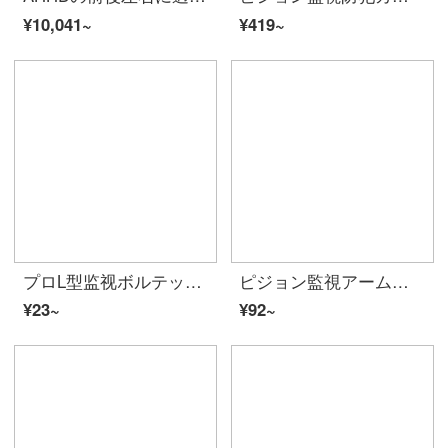
¥10,041~
¥419~
プロL型监视ボルテックス防犯カメラ伸縮ブラケット延長ロッド壁装室内外ユニバー海康DAHUAビオラロッドアルミニウム合金加粗横アームブラケット4本の膨张ネジ（1本のブラケットは4本必要）
ピジョン監視アームホルダ室外防犯カミラ電柱抱柱鉄手摺抱箍支柱鴨口万向節海康DAHUAビオカラ抱箍支柱抱箍支柱（鉄材質）抱輪を持たない
¥23~
¥92~