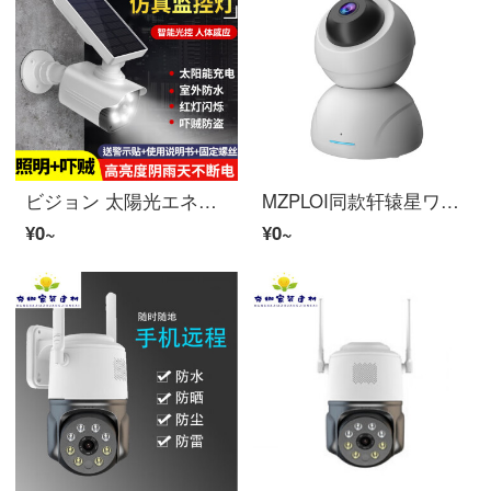
ビジョン 太陽光エネルギーアウトドアシミュレーション監視人体感应防犯カメラ新农村庭院照明防贼灯超亮防水偽監視灯
MZPLOI同款轩辕星ワイヤレス防犯カメラインテリジェント雲台ビデオカメラHD摇头机wifi監視防犯カメラ带雲台 T13
¥0~
¥0~