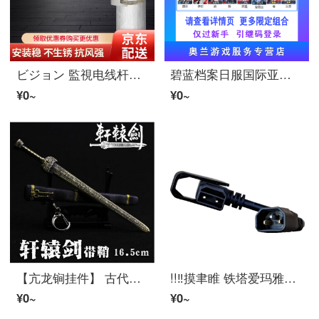
ビジョン 監視电线杆抱箍支架室外铝合金 道路立杆防犯カメラ抱柱支架鸭嘴万向调节防犯一致件 铝合金抱箍支架（不带抱箍圈）
碧蓝档案日服国际亚洲服IOS安卓石头自抽三星自选限定睦月泳装梓美游开局初始 DLC拓展1
¥0~
¥0~
【亢龙锏挂件】 古代名 神探狄仁杰 亢龙锏鞭 幽兰合金wu器モデル周边挂件 17CM轩辕
!!‼️摸聿睢 铁塔爱玛雅迪星恒锂电池電気车充电器转接头电源线插头输出转换线 铁塔星恒锂电加粗（三齿）
¥0~
¥0~