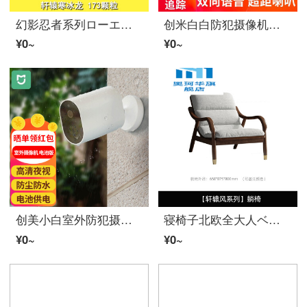
幻影忍者系列ローエド机甲飞天神龙积木男の子児童组み合わせ人仔玩具模特軒辕寒氷龙
创米白白防犯摄像机室内外云台阿乌特多亚监视视视频摄像机夜视球型360°帕诺拉马阿乌特亚防水家庭用wifi智能手机用小白网球机Q 1照明版
¥0~
¥0~
创美小白室外防犯摄像机电池版网络电池版网络电视视广播摄像机1080 P智能手机用家庭室内室外夜视动机小白网络外外视频摄像机电池版白色
寝椅子北欧全大人ベランダ家庭用シングルソファー寝室カジュアル昼寝布芸木怠け者ソファー【軒辕風シリーズ】寝椅子グレー新品店長全白蝋木
¥0~
¥0~